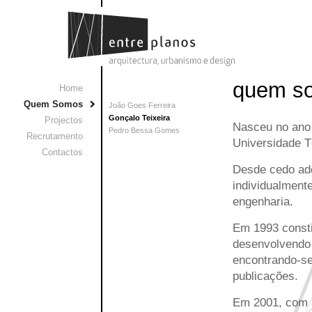
quem s
Home
Quem Somos
João Goes Ferreira
Gonçalo Teixeira
Projectos
Nasceu no ano 
Pedro Bessa Gomes
Recrutamento
Universidade T
Contactos
Desde cedo adq
individualment
engenharia.
Em 1993 consti
desenvolvendo 
encontrando-se
publicações.
Em 2001, com a